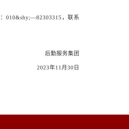
话：
010&shy;
—
82303315
，联系
后勤服务集团
2023
年
11
月
30
日