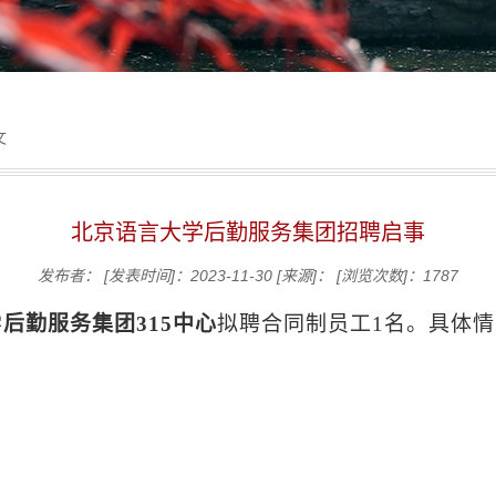
文
北京语言大学后勤服务集团招聘启事
发布者：
[发表时间]：2023-11-30
[来源]：
[浏览次数]：
1787
学
后勤服务集团
315
中心
拟聘
合同制员工
1
名。
具体情