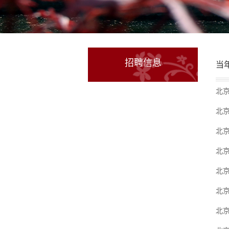
招聘信息
当
北
北
北
北
北
北
北